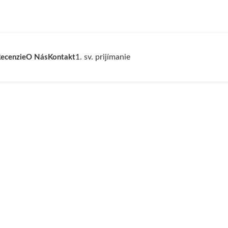
1. sv. prijímanie
ecenzie
O Nás
Kontakt
KONTAKT