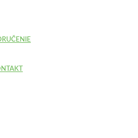
RUČENIE
Ďakujem
IÉR GLS
- 3.90€
ONTAKT
Ekumenick
spoločno
ail: podpora@adonaj.sk
Icons mad
ebook chat: m.me/adonaj.sk
oučenie o ochrane osobných údajov a používaní cookies
-
Odstú