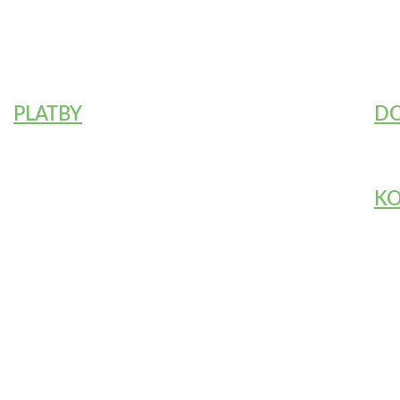
PLATBY
DO
Platba kartou (platobná brána
ComGate
)
KUR
Bankový prevod na účet
K
Dobierka +1.90€
E-m
Fac
Všeobecné obchodné podmienky
-
Reklamačný poriadok
-
P