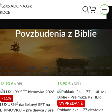
Skip to navigation
Skip to main content
Povzbudenia z Biblie
/
Povzbudenia z Biblie
Domov
Povzbudenia z Biblie – sviatosť
Povzbudenia z Biblie – sviatosť
BIRMOVANIA – Duch Svätý
BIRMOVANIA – Holubica
18,90
€
18,90
€
s DPH
s DPH
-11%
VYPREDANÉ
LUXUSNÝ darčekový SET na
Pokladnička – 77 citátov z
BIRMOVKU – pre dievča / pre