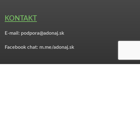
KONTAKT
E-mail: podpora@adonaj.sk
Facebook chat: m.me/adonaj.sk
Ďakujeme za poskytnutie materiálov:
Ekumenický preklad — © Copyright Slovenská Biblická
spoločnosť —
biblickaspolocnost.sk
Icons made by Freepik from
www.flaticon.com