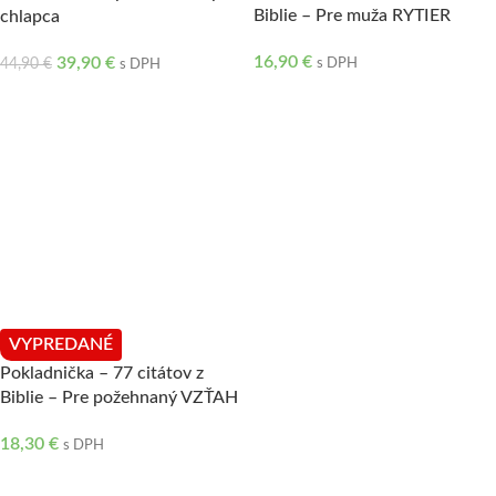
Biblie – Pre muža RYTIER
chlapca
16,90
€
39,90
€
44,90
€
s DPH
s DPH
VYPREDANÉ
Pokladnička – 77 citátov z
Biblie – Pre požehnaný VZŤAH
18,30
€
s DPH