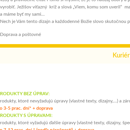
vyrobiť. Ježišov víťazný kríž a slová „Viem, komu som uveril“ m
a máme byť my sami…
Nech je Vám tento dizajn a každodenné Božie slovo skutočnou p
Doprava a poštovné
Kurié
RODUKTY BEZ ÚPRAV
:
rodukty, ktoré nevyžadujú úpravy (vlastné texty, dizajny,...) a
o 3-5 prac. dní* + doprava
RODUKTY S ÚPRAVAMI
:
rodukty, ktoré vyžadujú ďalšie úpravy (vlastné texty, dizajny, 
o 7-12 prac. dní.* (podľa náročnosti) + doprava