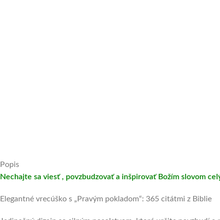
Popis
Nechajte sa viesť , povzbudzovať a inšpirovať Božím slovom celý
Elegantné vrecúško s „Pravým pokladom“: 365 citátmi z Biblie