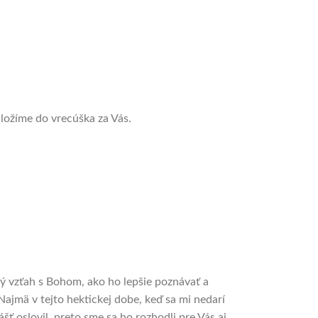
 uložíme do vrecúška za Vás.
ý vzťah s Bohom, ako ho lepšie poznávať a
Najmä v tejto hektickej dobe, keď sa mi nedarí
šť oslovil, preto sme sa ho rozhodli pre Vás aj