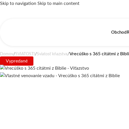
Skip to navigation
Skip to main content
Obchod
R
/
/
/
Vrecúško s 365 citátmi z Bibl
Domov
SVIATOSTI
Sviatosť kňazstva
Vypredané