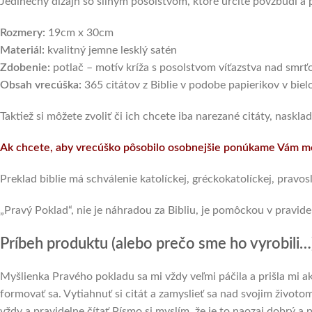
Jedinečný dizajn so silným posolstvom, ktoré určite povzbudí a p
Rozmery:
19cm x 30cm
Materiál:
kvalitný jemne lesklý satén
Zdobenie:
potlač – motív kríža s posolstvom víťazstva nad smr
Obsah vrecúška:
365 citátov z Biblie v podobe papierikov v bi
Taktiež si môžete zvoliť či ich chcete iba narezané citáty, naskl
Ak chcete, aby vrecúško pôsobilo osobnejšie ponúkame Vám m
Preklad biblie má schválenie katolíckej, gréckokatolíckej, pravoslá
„Pravý Poklad“, nie je náhradou za Bibliu, je pomôckou v prav
Príbeh produktu (alebo prečo sme ho vyrobili…
Myšlienka Pravého pokladu sa mi vždy veľmi páčila a prišla mi
formovať sa. Vytiahnuť si citát a zamyslieť sa nad svojim životo
vždy a pravidelne čítať Písmo si myslím, že je to naozaj dobrý a