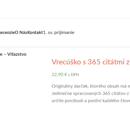
1. sv. prijímanie
ecenzie
O Nás
Kontakt
ie – Víťazstvo
Vrecúško s 365 citátmi z 
22,90
€
s DPH
Originálny darček, ktorého obsah má 
Jedinečne spracovaných 365 citátov z 
určite povzbudí a posilní každého člov