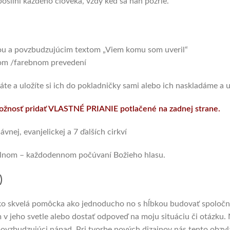
osilní každého človeka, vždy keď sa naň pozrie.
ťou a povzbudzujúcim textom „Viem komu som uveril“
elom /farebnom prevedení
adáte a uložíte si ich do pokladničky sami alebo ich naskladáme a
ožnosť pridať VLASTNÉ PRIANIE potlačené na zadnej strane.
vnej, evanjelickej a 7 ďalších cirkví
idelnom – každodennom počúvaní Božieho hlasu.
)
 ako skvelá pomôcka ako jednoducho no s hĺbkou budovať spoločn
m v jeho svetle alebo dostať odpoveď na moju situáciu či otázku. 
 povzbudzujúci nápad. Pri tvorbe nových dizajnov nás tento obzvlá