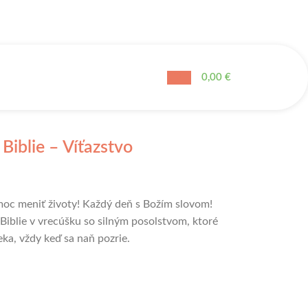
0,00
€
Biblie – Víťazstvo
moc meniť životy! Každý deň s Božím slovom!
Biblie v vrecúšku so silným posolstvom, ktoré
eka, vždy keď sa naň pozrie.