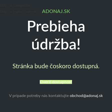
Skip to navigation
ADONAJ.SK
Skip to main content
Prebieha
údržba!
Stránka bude čoskoro dostupná.
Overiť dostupnosť
V prípade potreby nás kontaktujte
obchod@adonaj.sk